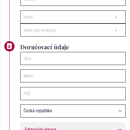
Heslo
Heslo (pro kontrolu)
Doručovací údaje
Ulice
Město
PSČ
Fakturační adresa