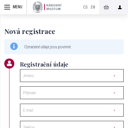
CS
EN
Nová registrace
Označené údaje jsou povinné.
Registrační údaje
Jméno
Příjmení
E-mail
Telefon