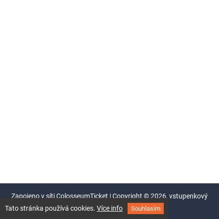
Zapojeno v síti
ColosseumTicket
|
Copyright ©
2026,
vstupenkový
systém Colosseum
Tato stránka používá cookies.
Více info
Souhlasím